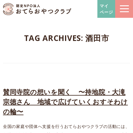
おてらおやつクラブ – たよっ
マイ
ページ
TAG ARCHIVES:
酒田市
賛同寺院の想いを聞く 〜持地院・大滝
宗徳さん 地域で広げていくおすそわけ
の輪〜
全国の家庭や団体へ支援を行うおてらおやつクラブの活動には、