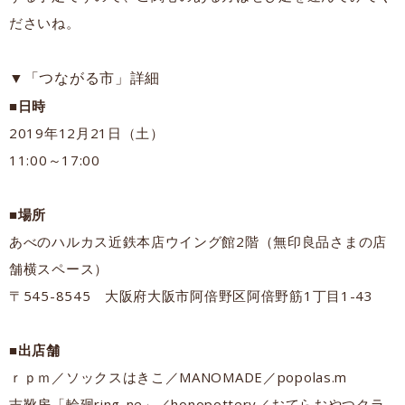
ださいね。
▼「つながる市」詳細
■日時
2019年12月21日（土）
11:00～17:00
■場所
あべのハルカス近鉄本店ウイング館2階（無印良品さまの店
舗横スペース）
〒545-8545 大阪府大阪市阿倍野区阿倍野筋1丁目1-43
■出店舗
ｒｐｍ／ソックスはきこ／MANOMADE／popolas.m
吉靴房「輪廻ring-ne」／honopottery／おてらおやつクラ