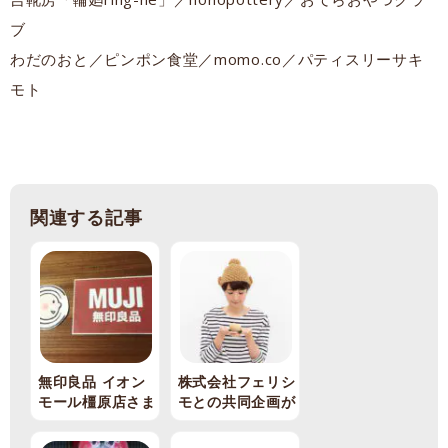
ブ
わだのおと／ピンポン食堂／momo.co／パティスリーサキ
モト
関連する記事
無印良品 イオン
株式会社フェリシ
モール橿原店さま
モとの共同企画が
との共同企画
始まります