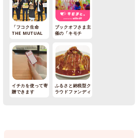
「フコク生命
ブックオフさま主
THE MUTUAL
催の「キモチ
基金」の寄付先に
と。」に参加しま
選ばれました
す
イチカを使って寄
ふるさと納税型ク
贈できます
ラウドファンディ
ングのご報告とお
礼