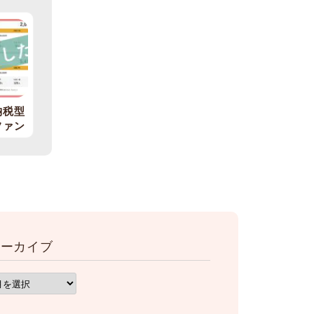
納税型
ファン
のご報
アーカイブ