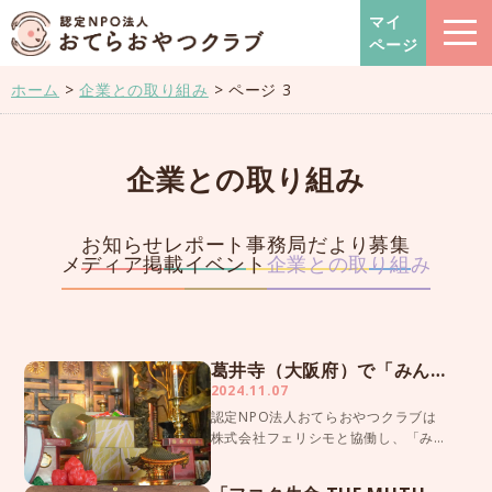
おてらおやつクラブ – たよっ
マイ
ページ
ホーム
>
企業との取り組み
>
ページ 3
企業との取り組み
お知らせ
レポート
事務局だより
募集
メディア掲載
イベント
企業との取り組み
葛井寺（大阪府）で「みんなでおそなえギフト」の読経を行いました
2024.11.07
認定NPO法人おてらおやつクラブは
株式会社フェリシモと協働し、「み
んなでおそなえギフト」プロジェク
トを2022年10月から実施していま