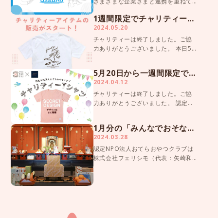
さまざまな企業さまと連携を重ねて
「子どもの貧困問題」の解決を目指
1週間限定でチャリティーアイテム販売！
しており、協力企業さまは私たちの
2024.05.20
活動継続に欠かせない心強いパート
ナーです。 私たちの活動を支えてく
チャリティーは終了しました。ご協
ださっている企業さまに「 […]
力ありがとうございました。 本日5月
20日（月）〜26日（日）の１週間限
定で、京都発のチャリティー専門フ
5月20日から一週間限定でチャリティーグッズを販売！
ァッションブランド「JAMMIN（ジャ
2024.04.12
ミン）」と認定NPO法人おてらおや
チャリティーは終了しました。ご協
つクラブがコ […]
力ありがとうございました。 認定
NPO法人おてらおやつクラブは2024
年5月20日（月）〜26日（日）の一
1月分の「みんなでおそなえギフト」を配送しました
週間限定で、京都発のチャリティー
2024.03.28
専門ファッションブランド
認定NPO法人おてらおやつクラブは
「JAMMIN（ジャミン） […]
株式会社フェリシモ（代表：矢崎和
彦）と協働し、「みんなでおそなえ
ギフト」プロジェクトを2022年10月
から開始しています。 皆さまにご協
力いただき、これまでに総計815箱の
「おそなえギフ […]