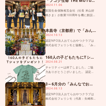
「フコク生命 THE MUTUAL 基金」の寄付先に選ばれました
す。 皆さまにご協力いただき、これ
2024.11.06
までに総計1,501箱の「おそなえギフ
富国生命保険相互会社（社長 米山好
ト」が届きまし […]
映さま）が創業100周年を機に創設さ
れた「フコク生命 THE MUTUAL 基
金」の寄付先として、認定NPO法人
おてらおやつクラブが選ばれまし
本昌寺（京都府）で「みんなでおそなえギフト」の読経を行いました
た。10月24日(木) におてらおやつク
2024.10.13
ラブ […]
認定NPO法人おてらおやつクラブは
株式会社フェリシモと協働し、「み
んなでおそなえギフト」プロジェク
トを2022年10月から実施していま
160人の子どもたちにTシャツをプレゼント！
す。 皆さまにご協力いただき、これ
2024.08.21
までに総計1,410箱の「おそなえギフ
チャリティーは終了しました。ご協
ト」が届きまし […]
力ありがとうございました。 認定
NPO法人おてらおやつクラブは、京
都発のチャリティー専門ファッショ
3～6月分の「みんなでおそなえギフト」を配送しました
ンブランド「JAMMIN（ジャミン）」
2024.08.13
と連携し、お客さまが購入したTシャ
認定NPO法人おてらおやつクラブは
ツを、おてらおやつ […]
株式会社フェリシモ（代表：矢崎和
彦）と協働し、「みんなでおそなえ