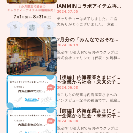
ギフト」プロジェクトを2022年10月
JAMMINコラボアイテム再販！真夏におやつTシャツを
から開始しています。 皆さまにご協
2024.07.05
力いただき、これまでに総計1,330箱
チャリティーは終了しました。ご協
の「おそなえ […]
力ありがとうございました。 京都発
のチャリティー専門ファッションブ
ランド「JAMMIN（ジャミン）」と認
2月分の「みんなでおそなえギフト」を配送しました
定NPO法人おてらおやつクラブのコ
2024.06.19
ラボアイテムを7月1日（月）から8月
認定NPO法人おてらおやつクラブは
31日（土）ま […]
株式会社フェリシモ（代表：矢崎和
彦）と協働し、「みんなでおそなえ
ギフト」プロジェクトを2022年10月
から開始しています。 皆さまにご協
【後編】内海産業さまにインタビュー
力いただき、これまでに総計1,065箱
〜企業から社会・未来の子どもたちへ〜
の「おそなえ […]
2024.06.08
※こちらの記事は内海産業さまへの
インタビュー記事の後編です。前編
の記事をまだご覧になっていない方
【前編】内海産業さまにインタビュー
は先にそちらをご覧ください！ ▼前
〜企業から社会・未来の子どもたちへ〜
編はこちら【前編】内海産業さまに
2024.06.08
インタビュー 〜企業から社会・未来
認定NPO法人おてらおやつクラブは
の子どもたちへ〜 テレビ […]