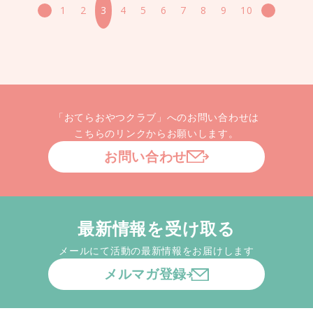
1
2
3
4
5
6
7
8
9
10
« 前へ
次へ
「おてらおやつクラブ」へのお問い合わせは
こちらのリンクからお願いします。
お問い合わせ
最新情報を受け取る
メールにて活動の最新情報をお届けします
メルマガ登録