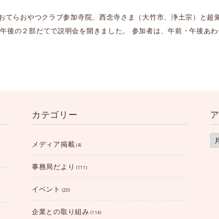
のおてらおやつクラブ参加寺院、西念寺さま（大竹市、浄土宗）と超
午後の２部だてで説明会を開きました。 参加者は、午前・午後あわ
カテゴリー
ア
ー
メディア掲載
(4)
カ
イ
ブ
事務局だより
(111)
イベント
(20)
企業との取り組み
(114)