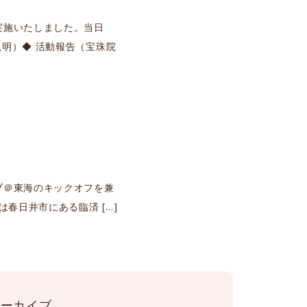
実施いたしました。当日
明）◆ 活動報告（宝珠院
ブ＠東海のキックオフを兼
春日井市にある臨済 […]
アーカイブ