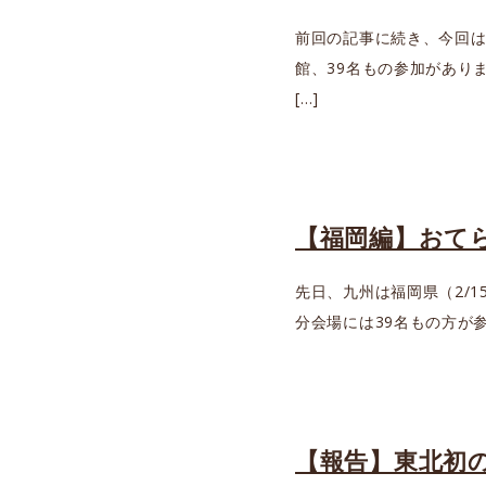
前回の記事に続き、今回は
館、39名もの参加があり
[…]
【福岡編】おて
先日、九州は福岡県（2/
分会場には39名もの方が
【報告】東北初