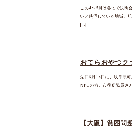
この4〜6月は各地で説明
いと熱望していた地域。現
[…]
おてらおやつク
先日6月14日に、岐阜県
NPOの方、市役所職員さ
【大阪】貧困問