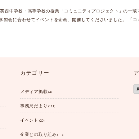
育英西中学校・高等学校の授業「コミュニティプロジェクト」の一環
う学習会に合わせてイベントを企画、開催してくださいました。 「
カテゴリー
ア
ー
メディア掲載
(4)
カ
イ
ブ
事務局だより
(111)
イベント
(20)
企業との取り組み
(114)